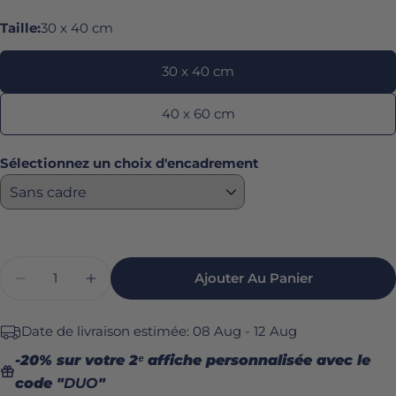
Taille:
30 x 40 cm
habituel
30 x 40 cm
40 x 60 cm
Sélectionnez un choix d'encadrement
Quantité
Ajouter Au Panier
Diminuer La Quantité Pour Affiche Foot - Père
Augmenter La Quantité Pour Affiche F
Date de livraison estimée:
08 Aug - 12 Aug
-20% sur votre 2ᵉ affiche personnalisée avec le
code "
DUO
"