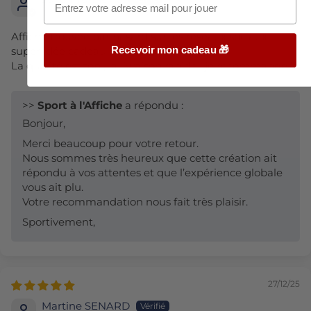
Affiche trouvée par hasard sur les réseaux sociaux ,
super idée cadeau !
Recevoir mon cadeau 🎁
La qualité est top , la livraison rapide , je recommande !
>>
Sport à l'Affiche
a répondu :
Bonjour,
Merci beaucoup pour votre retour.
Nous sommes très heureux que cette création ait
répondu à vos attentes et que l’expérience globale
vous ait plu.
Votre recommandation nous fait très plaisir.
Sportivement,
27/12/25
Martine SENARD