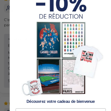
Clement Fischer
C’est magnifique la photo « secret » comme mon petit
parrain
>>
Sport à l'Affiche
a répondu :
Bonjour,
Merci beaucoup pour votre message !
Nous sommes ravis que cette création vous ait
touché et qu’elle ait une si belle signification.
C’est exactement ce que nous aimons transmettre
à travers nos affiches.
Sportivement,
Découvrez votre cadeau de bienvenue
23/01/26
Julien Tonnerre