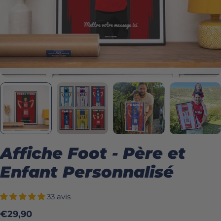
Affiche Foot - Père et
Enfant Personnalisé
33 avis
Prix
€29,90