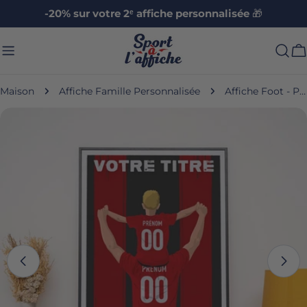
Aller
-20% sur votre 2ᵉ affiche personnalisée
🎁
au
contenu
C
Maison
Affiche Famille Personnalisée
Affiche Foot - Père et Enfant Personnalisé
Passer
aux
informations
sur
le
produit
Ouvrir le média 0 en mode modal