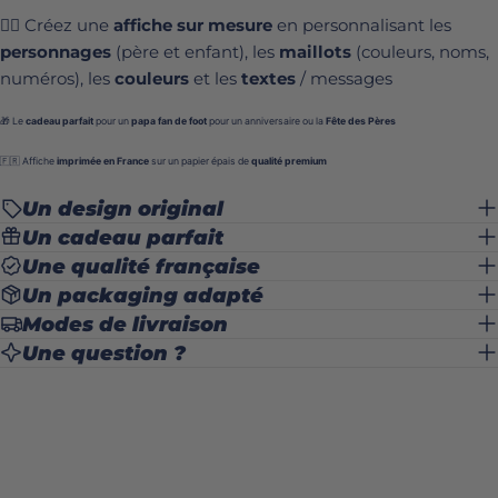
✍🏻 Créez une
affiche sur mesure
en personnalisant les
personnages
(père et enfant), les
maillots
(couleurs, noms,
numéros), les
couleurs
et les
textes
/ messages
🎁 Le
cadeau parfait
pour un
papa fan de foot
pour un anniversaire ou la
Fête des Pères
🇫🇷 Affiche
imprimée en France
sur un papier épais de
qualité premium
Un design original
Un cadeau parfait
Une qualité française
Un packaging adapté
Modes de livraison
Une question ?