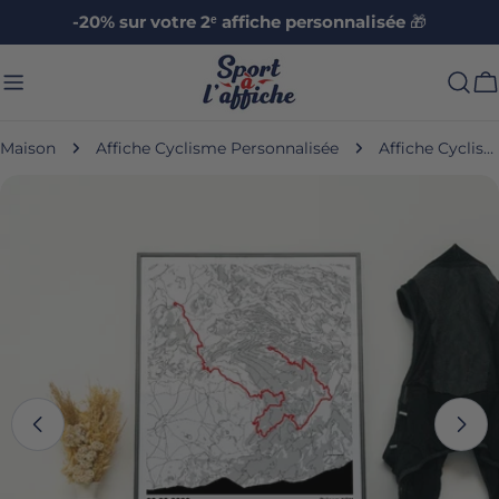
Aller
-20% sur votre 2ᵉ affiche personnalisée
🎁
au
contenu
C
Maison
Affiche Cyclisme Personnalisée
Affiche Cyclisme - Votre Course Personnalisée
Passer
aux
informations
sur
le
produit
Ouvrir le média 1 en mode modal