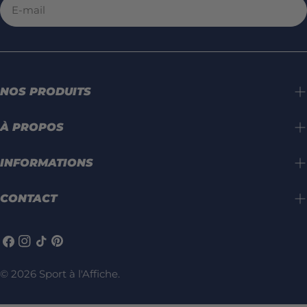
E-
mail
NOS PRODUITS
À PROPOS
INFORMATIONS
CONTACT
Facebook
Instagram
TIC
Pinterest
Tac
© 2026
Sport à l'Affiche
.