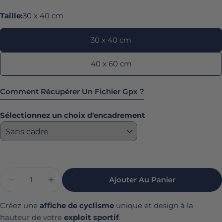
Taille:
30 x 40 cm
habituel
30 x 40 cm
40 x 60 cm
Comment Récupérer Un Fichier Gpx ?
Allez sur
strava.com
depuis un
ordinateur
Sélectionnez un choix d'encadrement
(l’export GPX n’est pas dispo sur mobile)
Cliquez sur l'activité > en haut à droite, cliquez
sur
"…" > Export GPX
Le fichier sera téléchargé sur l'ordinateur
Quantité
Ajouter Au Panier
Diminuer La Quantité Pour Affiche Cyclisme -
Augmenter La Quantité Pour Affiche 
Créez une
affiche de cyclisme
unique et design à la
hauteur de votre
exploit sportif
.