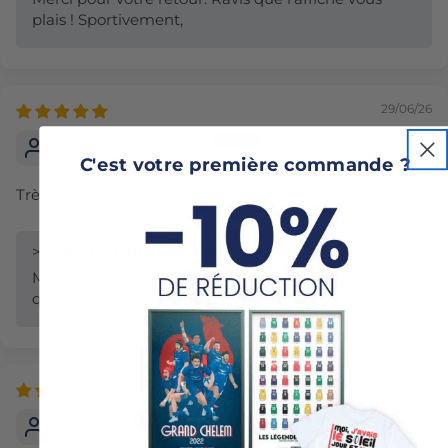
plais ! Sportivement,
29/06/26
Jean-Yves Paumier
C'est votre première commande ?
Très satisfait du résultat
>>
Sport à l'Affiche
a répondu :
Merci pour votre commentaire ! Nous sommes ravis
que le résultat vous ait satisfait. Sportivement,
29/11/25
Emma L