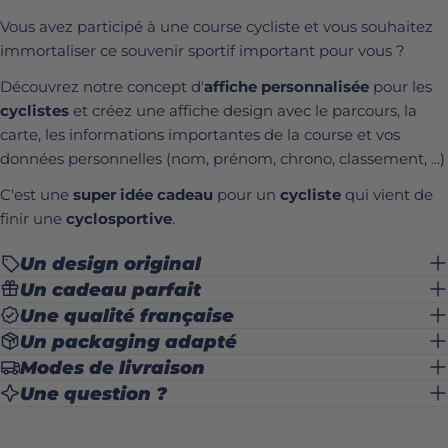
Vous avez participé à une course cycliste
et vous souhaitez
Garmin (via Garmin Connect)
immortaliser ce souvenir sportif important pour vous ?
Connectez-vous à
Garmin Connect
Découvrez notre concept d'
affiche personnalisée
pour les
cyclistes
et créez une affiche design avec le parcours, la
Allez dans
"Activités" > "Course à pied"
carte, les informations importantes de la course et vos
Cliquez sur la sortie souhaitée
données personnelles (nom, prénom, chrono, classement, ...)
En haut à droite, cliquez sur
l’icône d’engrenage
ou
"Exporter"
C'est une
super idée cadeau
pour un
cycliste
qui vient de
finir une
cyclosportive
.
Choisissez
"Exporter en GPX"
Le fichier
sera téléchargé sur votre
.gpx
Un design original
ordinateur
Un cadeau parfait
Suunto (via Suunto App)
Une qualité française
Ouvrez l’appli Suunto sur votre téléphone
Un packaging adapté
Modes de livraison
Sélectionnez votre activité
Une question ?
Cliquez sur les
trois petits points
>
"Exporter"
Choisissez
GPX
(vous pouvez ensuite l’envoyer
par e-mail ou l’enregistrer dans vos fichiers)