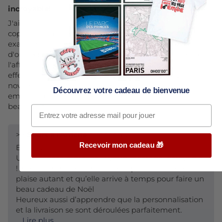
incroyable!
J'ai acheté cette affiche en cadeau de Noël pour mon
copain et l'idée est vraiment originale! L'affiche est
exactement comme celle du site, il n'y a pas de fautes
d'orthographes ou de défauts ainsi que la création de
l'affiche était vraiment facile. De plus, la livraison a été
effectué très rapidement, je l'ai commandé le 26
novembre et je l'ai reçus le 29! L'affiche était aussi bien
Découvrez votre cadeau de bienvenue
emballé dans un tube. Un produit au top! Merci
beaucoup.
>>
Sport à l'Affiche
a répondu :
Recevoir mon cadeau 🎁
Bonjour,
Un immense merci pour votre message incroyable
! Nous sommes vraiment ravis que l’affiche vous
plaise autant et qu’elle arrive à temps pour faire un
beau cadeau de Noël
Heureux aussi d’apprendre que la personnalisation
et la livraison se sont déroulées parfaitement.
...
Lire plus