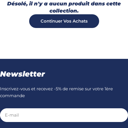
Désolé, il n'y a aucun produit dans cette
i
collection.
Continuer Vos Achats
o
n
:
Newsletter
Inscrivez-vous et recevez -5% de remise sur votre 1ère
commande
E-
mail