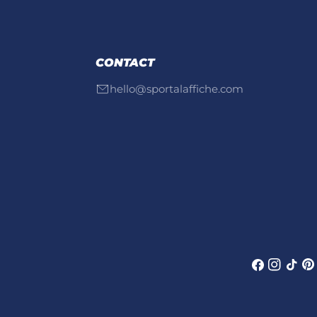
CONTACT
hello@sportalaffiche.com
Facebook
Instagra
TIC
Pin
Tac