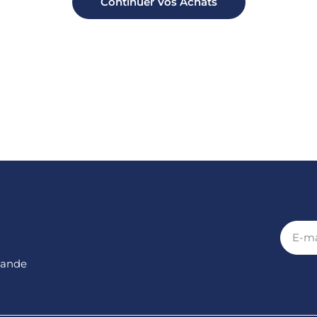
Continuer Vos Achats
E-
mail
mande