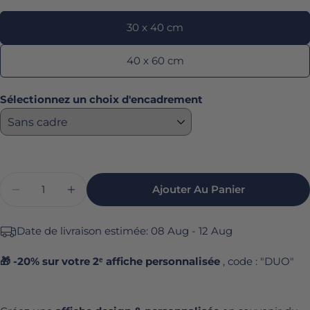
30 x 40 cm
40 x 60 cm
Sélectionnez un choix d'encadrement
Quantité
Ajouter Au Panier
Diminuer La Quantité Pour Affiche Running -
Augmenter La Quantité Pour Affiche
Date de livraison estimée:
08 Aug - 12 Aug
🎁 -20% sur votre 2ᵉ affiche personnalisée
, code : "DUO"