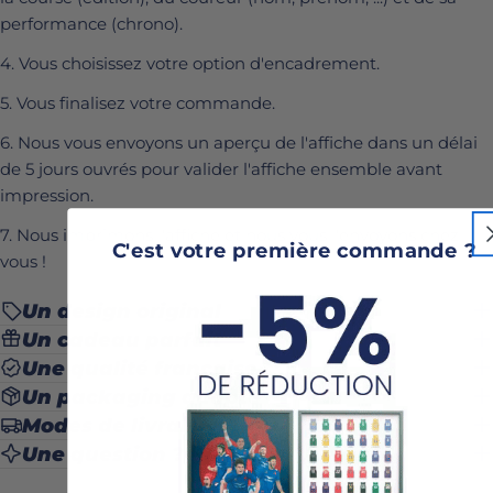
performance (chrono).
4. Vous choisissez votre option d'encadrement.
5. Vous finalisez votre commande.
6. Nous vous envoyons un aperçu de l'affiche dans un délai
de 5 jours ouvrés pour valider l'affiche ensemble avant
impression.
7. Nous imprimons l'affiche et nous vous l'envoyons chez
C'est votre première commande ?
vous !
Un design original
Un cadeau parfait
Une qualité française
Un packaging adapté
Modes de livraison
Une question ?