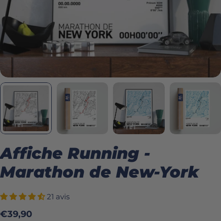
Affiche Running -
Marathon de New-York
21 avis
Prix
€39,90