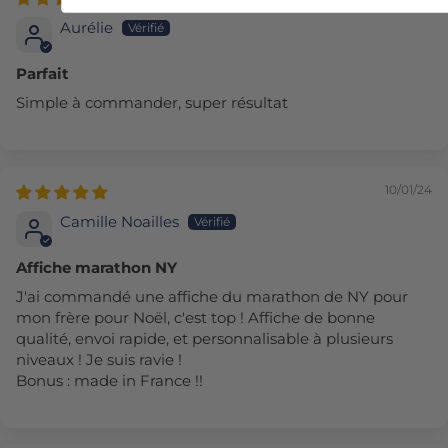
Aurélie
Parfait
Simple à commander, super résultat
10/01/24
Camille Noailles
Affiche marathon NY
J'ai commandé une affiche du marathon de NY pour
mon frère pour Noël, c'est top ! Affiche de bonne
qualité, envoi rapide, et personnalisable à plusieurs
niveaux ! Je suis ravie !
Bonus : made in France !!