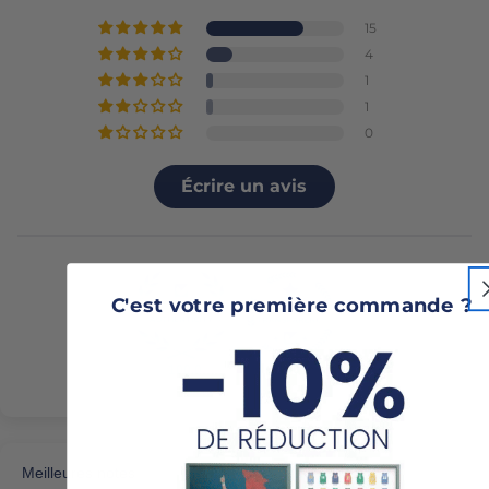
15
4
1
1
0
Écrire un avis
C'est votre première commande ?
100.0
100.0
Sort by