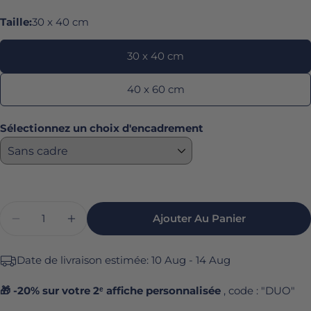
Taille:
30 x 40 cm
habituel
30 x 40 cm
40 x 60 cm
Sélectionnez un choix d'encadrement
Quantité
Ajouter Au Panier
Diminuer La Quantité Pour Affiche Running 
Augmenter La Quantité Pour Affiche
Date de livraison estimée:
10 Aug - 14 Aug
🎁 -20% sur votre 2ᵉ affiche personnalisée
, code : "DUO"