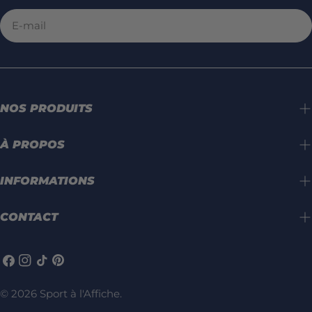
E-
mail
NOS PRODUITS
À PROPOS
INFORMATIONS
CONTACT
Facebook
Instagram
TIC
Pinterest
Tac
© 2026
Sport à l'Affiche
.