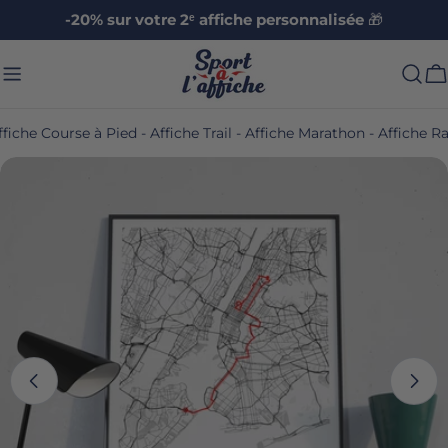
Aller
-20% sur votre 2ᵉ affiche personnalisée
🎁
au
contenu
C
ffiche Course à Pied - Affiche Trail - Affiche Marathon - Affiche
Passer
aux
informations
sur
le
produit
Ouvrir le média 0 en mode modal