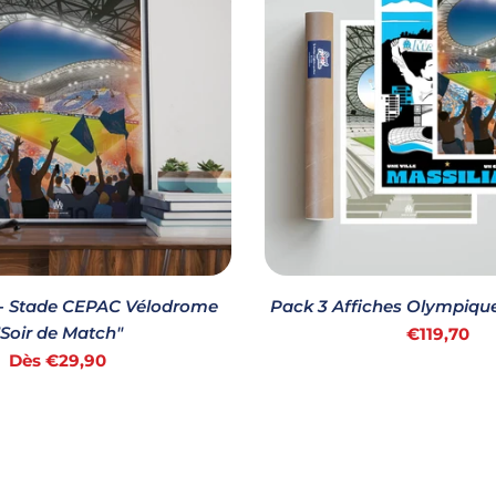
 - Stade CEPAC Vélodrome
Pack 3 Affiches Olympique
"Soir de Match"
Prix
€119,70
Prix
Dès €29,90
habituel
habituel