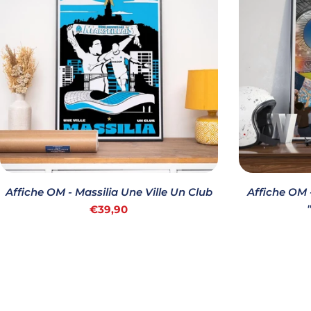
c
t
i
o
n
Affiche OM - Massilia Une Ville Un Club
Affiche OM
Prix
€39,90
:
habituel