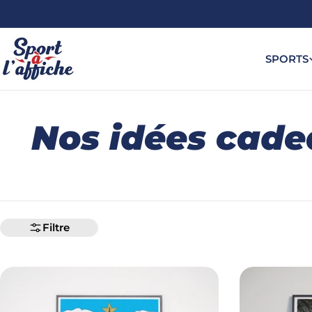
Aller
au
contenu
SPORTS
C
Nos idées cade
o
l
Filtre
l
e