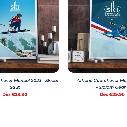
hevel-Méribel 2023 - Skieur
Affiche Courchevel-Mér
Saut
- Slalom Géan
Prix
Prix
Dès €29,90
Dès €29,90
habituel
habituel