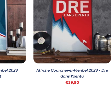
ibel 2023
Affiche Courchevel-Méribel 2023 - Dré
t
dans l'pentu
Prix
€39,90
habituel