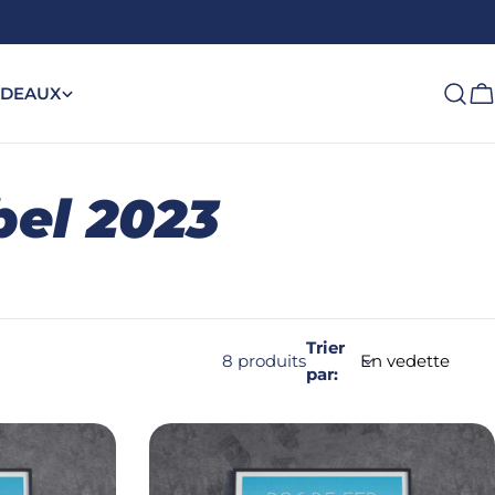
DEAUX
C
bel 2023
Trier
8 produits
par: