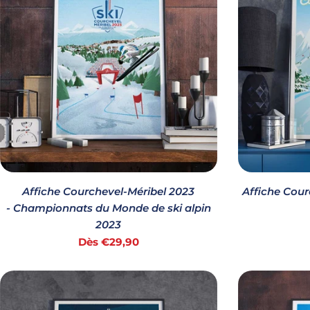
c
t
i
o
n
Affiche Courchevel-Méribel 2023
Affiche Cour
- Championnats du Monde de ski alpin
2023
:
Prix
Dès €29,90
habituel