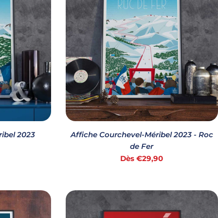
ibel 2023
Affiche Courchevel-Méribel 2023 - Roc
de Fer
Prix
Dès €29,90
habituel