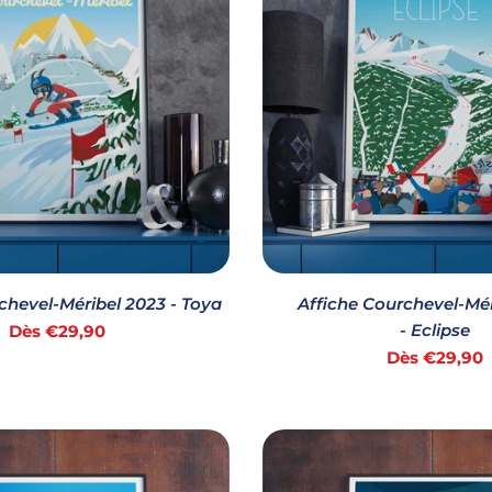
chevel-Méribel 2023 - Toya
Affiche Courchevel-Mér
Prix
- Eclipse
Dès €29,90
Prix
Dès €29,90
habituel
habituel