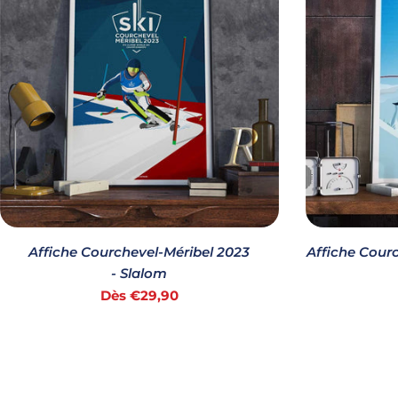
Affiche Courchevel-Méribel 2023
Affiche Courc
- Slalom
Prix
Dès €29,90
habituel