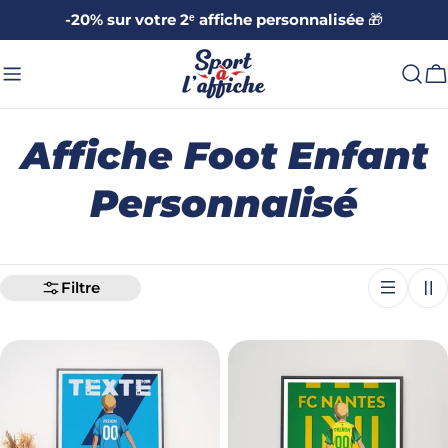
Aller
-20% sur votre 2ᵉ affiche personnalisée
🎁
au
contenu
C
C
Affiche Foot Enfant
o
Personnalisé
l
l
Filtre
e
c
t