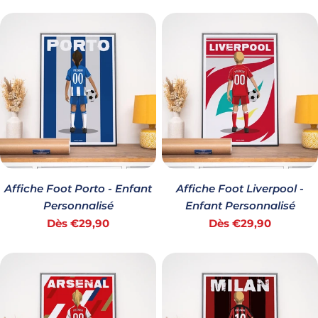
habituel
habituel
Affiche Foot Porto - Enfant
Affiche Foot Liverpool -
Personnalisé
Enfant Personnalisé
Prix
Prix
Dès €29,90
Dès €29,90
habituel
habituel