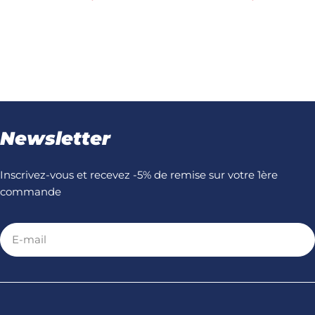
habituel
habituel
Newsletter
Inscrivez-vous et recevez -5% de remise sur votre 1ère
commande
E-
mail