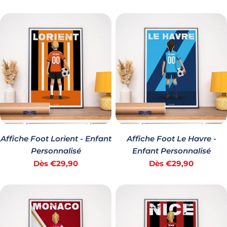
habituel
habituel
Affiche Foot Lorient - Enfant
Affiche Foot Le Havre -
Personnalisé
Enfant Personnalisé
Prix
Prix
Dès €29,90
Dès €29,90
habituel
habituel