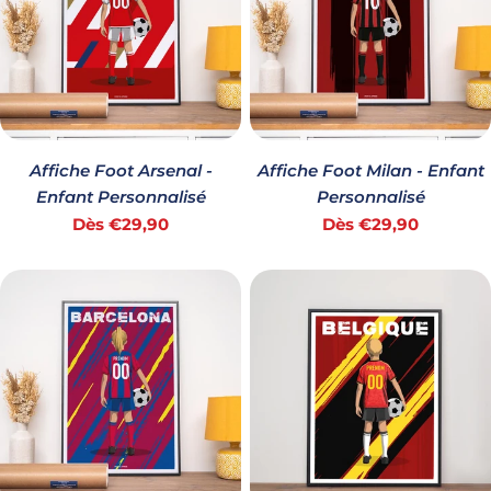
Affiche Foot Arsenal -
Affiche Foot Milan - Enfant
Enfant Personnalisé
Personnalisé
Prix
Prix
Dès €29,90
Dès €29,90
habituel
habituel