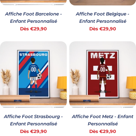
Affiche Foot Barcelone -
Affiche Foot Belgique -
Enfant Personnalisé
Enfant Personnalisé
Prix
Prix
Dès €29,90
Dès €29,90
habituel
habituel
Affiche Foot Strasbourg -
Affiche Foot Metz - Enfant
Enfant Personnalisé
Personnalisé
Prix
Prix
Dès €29,90
Dès €29,90