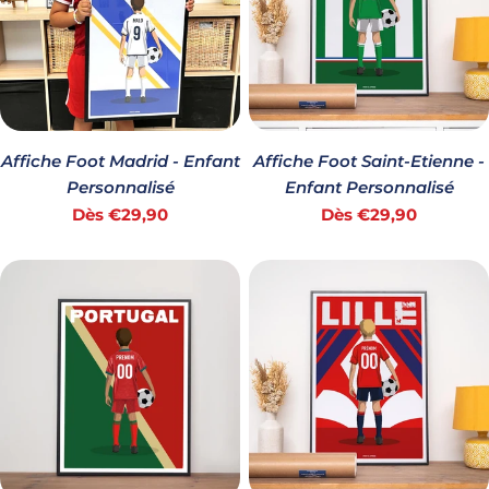
Affiche Foot Madrid - Enfant
Affiche Foot Saint-Etienne -
Personnalisé
Enfant Personnalisé
Prix
Prix
Dès €29,90
Dès €29,90
habituel
habituel