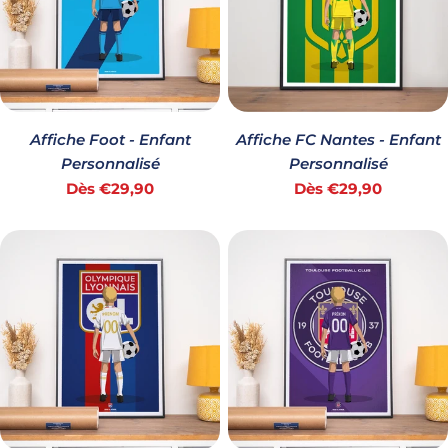
i
o
n
Affiche Foot - Enfant
Affiche FC Nantes - Enfant
Personnalisé
Personnalisé
:
Prix
Prix
Dès €29,90
Dès €29,90
habituel
habituel